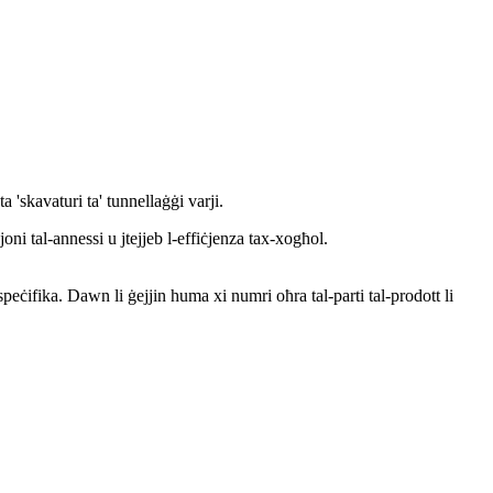
 'skavaturi ta' tunnellaġġi varji.
oni tal-annessi u jtejjeb l-effiċjenza tax-xogħol.
peċifika. Dawn li ġejjin huma xi numri oħra tal-parti tal-prodott li