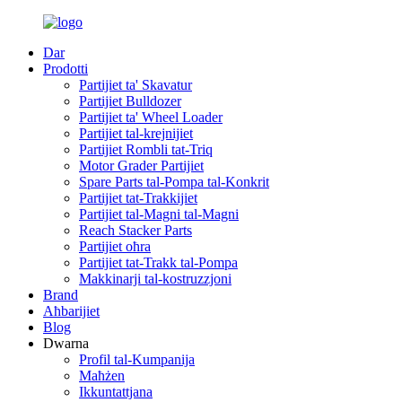
Dar
Prodotti
Partijiet ta' Skavatur
Partijiet Bulldozer
Partijiet ta' Wheel Loader
Partijiet tal-krejnijiet
Partijiet Rombli tat-Triq
Motor Grader Partijiet
Spare Parts tal-Pompa tal-Konkrit
Partijiet tat-Trakkijiet
Partijiet tal-Magni tal-Magni
Reach Stacker Parts
Partijiet oħra
Partijiet tat-Trakk tal-Pompa
Makkinarji tal-kostruzzjoni
Brand
Aħbarijiet
Blog
Dwarna
Profil tal-Kumpanija
Maħżen
Ikkuntattjana