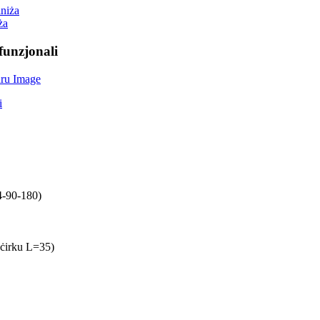
ża
funzjonali
-90-180)
 ċirku L=35)