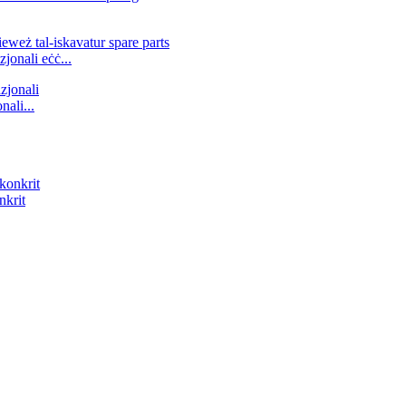
jonali eċċ...
nali...
nkrit