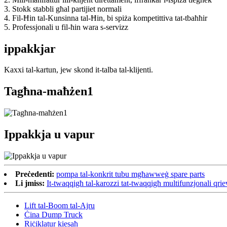
3. Stokk stabbli għal partijiet normali
4. Fil-Ħin tal-Kunsinna tal-Ħin, bi spiża kompetittiva tat-tbaħħir
5. Professjonali u fil-ħin wara s-servizz
ippakkjar
Kaxxi tal-kartun, jew skond it-talba tal-klijenti.
Tagħna-maħżen1
Ippakkja u vapur
Preċedenti:
pompa tal-konkrit tubu mgħawweġ spare parts
Li jmiss:
It-twaqqigħ tal-karozzi tat-twaqqigħ multifunzjonali qrie
Lift tal-Boom tal-Ajru
Ċina Dump Truck
Riċiklatur kiesaħ