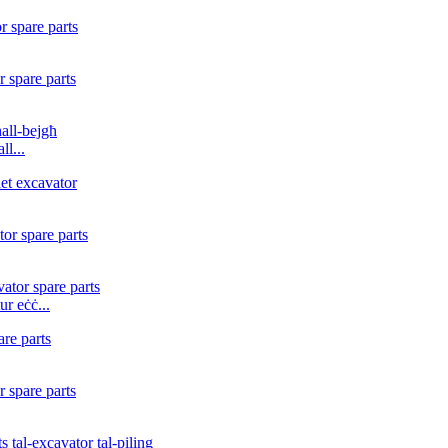
ll...
ur eċċ...