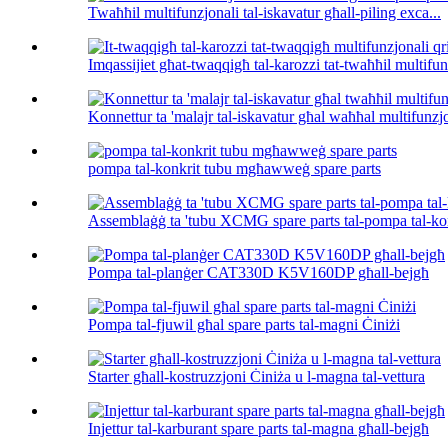
Twaħħil multifunzjonali tal-iskavatur għall-piling exca...
Imqassijiet għat-twaqqigħ tal-karozzi tat-twaħħil multifunz
Konnettur ta 'malajr tal-iskavatur għal waħħal multifunzjo
pompa tal-konkrit tubu mgħawweġ spare parts
Assemblaġġ ta 'tubu XCMG spare parts tal-pompa tal-ko
Pompa tal-planġer CAT330D K5V160DP għall-bejgħ
Pompa tal-fjuwil għal spare parts tal-magni Ċiniżi
Starter għall-kostruzzjoni Ċiniża u l-magna tal-vettura
Injettur tal-karburant spare parts tal-magna għall-bejgħ