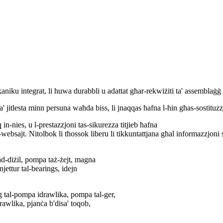
iku integrat, li huwa durabbli u adattat għar-rekwiżiti ta' assemblaġġ ta
' jitlesta minn persuna waħda biss, li jnaqqas ħafna l-ħin għas-sostituzzj
 in-nies, u l-prestazzjoni tas-sikurezza titjieb ħafna
ebsajt. Nitolbok li tħossok liberu li tikkuntattjana għal informazzjoni s
ad-diżil, pompa taż-żejt, magna
njettur tal-bearings, idejn
ng tal-pompa idrawlika, pompa tal-ger,
rawlika, pjanċa b'disa' toqob,