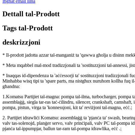
Ibgħat email lilna
Dettall tal-Prodott
Tags tal-Prodott
deskrizzjoni
* Il-prodott jadotta azzar tal-manganiż ta 'qawwa għolja u disinn mekkan
* Meta mqabbel mal-mod tradizzjonali ta 'sostituzzjoni tal-annessi, jista
* Inaqqas id-dipendenza ta 'aċċessorji ta' sostituzzjoni tradizzjonali fuq
Minħabba wisq tipi ta 'spare parts, ma nistgħux nuruhom kollha fuq il-w
għandna:
1.Komatsu Partijiet tal-magna: pompa tal-ilma, turbocharger, pompa t
assemblaġġ, siegla tar-ras taċ-ċilindru, silencer, crankshaft, camshaft, i
pompa, pistun, virga ta 'konnessjoni, kit ta' reviżjoni tal-magna, eċċ.;
2. Partijiet idrawliċi Komatsu: assemblaġġ ta 'pjanċa ta' swash, beari
valv tas-solenojd, planġer servo, valv prinċipali, valv PC tal-pompa id
pjanċa tal-ippumpjar, ballun tar-ram tal-pompa idrawlika, eċċ .;