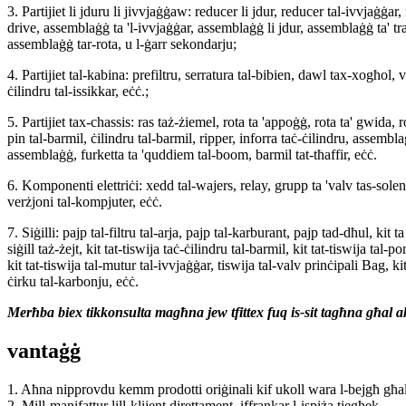
3. Partijiet li jduru li jivvjaġġaw: reducer li jdur, reducer tal-ivvjaġġar, x
drive, assemblaġġ ta 'l-ivvjaġġar, assemblaġġ li jdur, assemblaġġ ta' tr
assemblaġġ tar-rota, u l-ġarr sekondarju;
4. Partijiet tal-kabina: prefiltru, serratura tal-bibien, dawl tax-xogħol,
ċilindru tal-issikkar, eċċ.;
5. Partijiet tax-chassis: ras taż-żiemel, rota ta 'appoġġ, rota ta' gwida,
pin tal-barmil, ċilindru tal-barmil, ripper, inforra taċ-ċilindru, assembl
assemblaġġ, furketta ta 'quddiem tal-boom, barmil tat-tħaffir, eċċ.
6. Komponenti elettriċi: xedd tal-wajers, relay, grupp ta 'valv tas-sole
verżjoni tal-kompjuter, eċċ.
7. Siġilli: pajp tal-filtru tal-arja, pajp tal-karburant, pajp tad-dħul, kit
siġill taż-żejt, kit tat-tiswija taċ-ċilindru tal-barmil, kit tat-tiswija tal-p
kit tat-tiswija tal-mutur tal-ivvjaġġar, tiswija tal-valv prinċipali Bag, k
ċirku tal-karbonju, eċċ.
Merħba biex tikkonsulta magħna jew tfittex fuq is-sit tagħna għal a
vantaġġ
1. Aħna nipprovdu kemm prodotti oriġinali kif ukoll wara l-bejgħ għa
2. Mill-manifattur lill-klijent direttament, iffrankar l-ispiża tiegħek