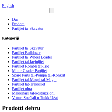
English
Dar
Prodotti
Partijiet ta' Skavatur
Kategoriji
Partijiet ta' Skavatur
Partijiet Bulldozer
Partijiet ta' Wheel Loader
Partijiet tal-krejnijiet
Partijiet Rombli tat-Triq
Motor Grader Partijiet
Spare Parts tal-Pompa tal-Konkrit
Partijiet tal-Magni tal-Magni
Partijiet tat-Trakkijiet
Partijiet oħra
Makkinarji tal-kostruzzjoni
Vetturi Speċjali u Trakk Użat
Prodotti dehru