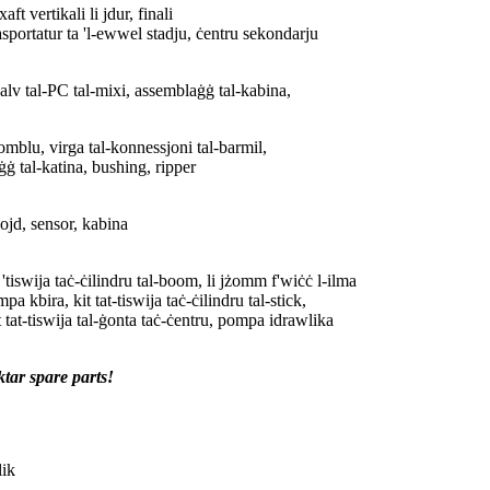
aft vertikali li jdur, finali
asportatur ta 'l-ewwel stadju, ċentru sekondarju
 valv tal-PC tal-mixi, assemblaġġ tal-kabina,
 romblu, virga tal-konnessjoni tal-barmil,
aġġ tal-katina, bushing, ripper
nojd, sensor, kabina
 ta 'tiswija taċ-ċilindru tal-boom, li jżomm f'wiċċ l-ilma
ompa kbira, kit tat-tiswija taċ-ċilindru tal-stick,
it tat-tiswija tal-ġonta taċ-ċentru, pompa idrawlika
ktar spare parts!
lik