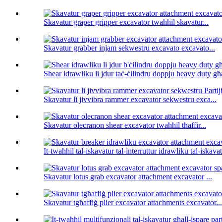
Skavatur graper gripper excavator twaħħil skavatur...
Skavatur grabber injam sekwestru excavato excavato...
Shear idrawliku li jdur taċ-ċilindru doppju heavy duty għa
Skavatur li jivvibra rammer excavator sekwestru exca...
Skavatur olecranon shear excavator twaħħil tħaffir...
It-twaħħil tal-iskavatur tal-interruttur idrawliku tal-iskavat
Skavatur lotus grab excavator attachment excavator ...
Skavatur tgħaffiġ plier excavator attachments excavator...